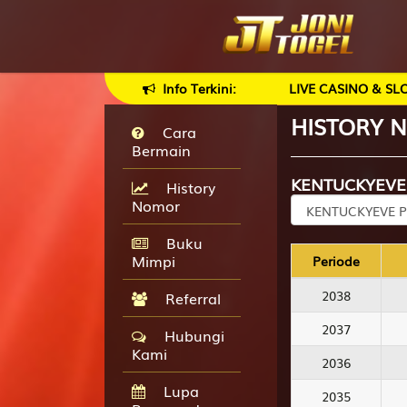
ANG DI JONITOGEL BANDAR TOGEL, LIVE CASINO & SLOT TERBA
Info Terkini:
HISTORY 
Cara
Bermain
KENTUCKYEVE
History
Nomor
Buku
Mimpi
Periode
2038
Referral
2037
Hubungi
Kami
2036
Lupa
2035