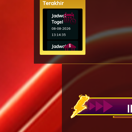
Terakhir
Jadwal
Togel
08-08-2026
13:14:35
Jadwal
Bank
08-08-2026
13:14:35
Hadiah -
Diskon
08-08-2026
13:14:35
FAQS
08-08-2026
13:14:35